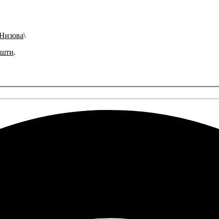
 Низова
ошти
.