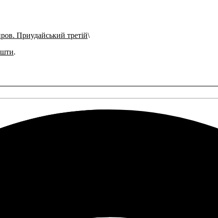
пров. Приудайський третій
ошти
.