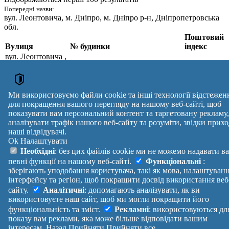
Попередні назви:
вул. Леонтовича
, м. Дніпро, м. Дніпро р-н, Дніпропетровська
обл.
Поштовий
Вулиця
№ будинки
індекс
вул. Леонтовича
,
м. Дніпро,
1, 3, 4, 5, 6, 7, 8, 9, 10, 11, 12, 13,
Дніпровський р-
14, 15, 16, 17, 18, 19, 20, 21, 22,
49069
н,
23, 24, 25, 27, 29, 29А, 31, 33,
Дніпропетровська
35, 37, 39, 41, 43, 45, 47
Ми використовуємо файли cookie та інші технології відстежен
обл.
для покращення вашого перегляду на нашому веб-сайті, щоб
Поштові індекси України. Оновлено : 07-08-2026.
показувати вам персональний контент та таргетовану рекламу,
аналізувати трафік нашого веб-сайту та розуміти, звідки прихо
Вулиця
№ будинків
Індекс
наші відвідувачі.
reklama
Ok
Налаштувати
Правила
Політика
Зворотній
Необхідні
: без цих файлів cookie ми не можемо надавати в
Допомога
конфіденційності
зв'язок
певні функції на нашому веб-сайті.
Функціональні
:
Платні
Маніфест
Україна
зберігають уподобання користувача, такі як мова, налаштуван
послуги
Про проект
Увійти
|
інтерфейсу та регіон, щоб покращити досвід використання веб
Вихід
сайту.
Аналітичні
: допомагають аналізувати, як ви
використовуєте наш сайт, щоб ми могли покращити його
функціональність та зміст.
Рекламні
: використовуються дл
показу вам реклами, яка може більше відповідати вашим
інтересам.
Назад
Прийняти
Прийняти все