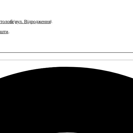
столове
вул. Відродження
ошти
.