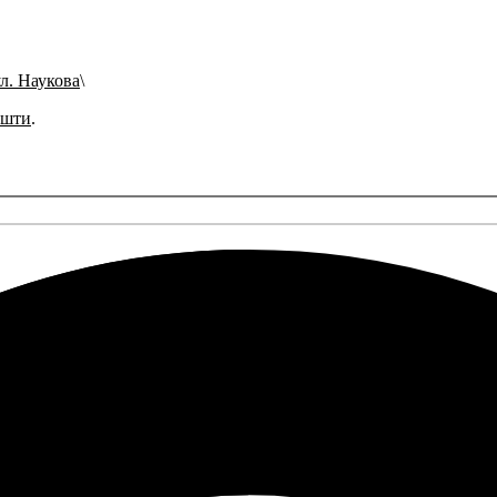
ул. Наукова
ошти
.