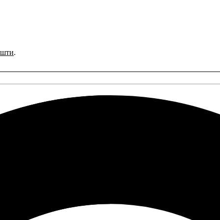
ошти
.