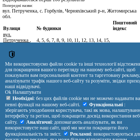
Попередні назви:
вул. Петрученка
, с. Горбулів, Черняхівський р-н, Житомирська
обл.
Поштовий
Вулиця
№ будинки
індекс
вул.
Петрученка
,
4, 5, 6, 7, 8, 9, 10, 11, 12, 13, 14, 15,
с. Горбулів,
16, 17, 18, 19, 20, 21, 22, 23, 24, 25,
Житомирський
26, 27, 28, 29, 30, 31, 32, 33, 34, 35,
12316
р-н,
36, 37, 38, 39, 40, 41, 42, 43, 44, 45,
Житомирська
46, 47, 48, 49, 50, 51, 52, 53, 54, 55
Ми використовуємо файли cookie та інші технології відстежен
обл.
для покращення вашого перегляду на нашому веб-сайті, щоб
Поштові індекси України. Оновлено : 07-08-2026.
показувати вам персональний контент та таргетовану рекламу,
Вулиця
№ будинків
Індекс
аналізувати трафік нашого веб-сайту та розуміти, звідки прихо
наші відвідувачі.
reklama
Ok
Налаштувати
Правила
Політика
Зворотній
Необхідні
: без цих файлів cookie ми не можемо надавати в
Допомога
конфіденційності
зв'язок
певні функції на нашому веб-сайті.
Функціональні
:
Платні
Маніфест
Україна
зберігають уподобання користувача, такі як мова, налаштуван
послуги
Про проект
Увійти
|
інтерфейсу та регіон, щоб покращити досвід використання веб
Вихід
сайту.
Аналітичні
: допомагають аналізувати, як ви
використовуєте наш сайт, щоб ми могли покращити його
функціональність та зміст.
Рекламні
: використовуються дл
показу вам реклами, яка може більше відповідати вашим