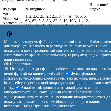
Поштовий
Вулиця
№ будинки
індекс
вул.
1, 2, 2А, 2Б, 2Г, 2Д, 3, 4, 4А, 4Б, 5, 6,
Максима
6А, 6Б, 7, 8, 8А, 8Б, 9, 10, 10А, 11, 12,
Алексеєнка
,
12А, 13, 14, 14А, 15, 15А, 16, 16А,
м. Берегове,
17, 17А, 18, 19, 19А, 20, 21, 21А, 21Б,
90202
Берегівський
21В, 22, 23, 24, 25, 26, 27, 27А, 28,
р-н,
29, 30, 31, 32, 33, 34, 35, 36, 37, 38,
Закарпатська
Ми використовуємо файли cookie та інші технології відстежен
39, 43, 45, 47
обл.
для покращення вашого перегляду на нашому веб-сайті, щоб
Поштові індекси України. Оновлено : 07-08-2026.
показувати вам персональний контент та таргетовану рекламу,
аналізувати трафік нашого веб-сайту та розуміти, звідки прихо
Вулиця
№ будинків
Індекс
наші відвідувачі.
reklama
Ok
Налаштувати
Правила
Політика
Зворотній
Необхідні
: без цих файлів cookie ми не можемо надавати в
Допомога
конфіденційності
зв'язок
певні функції на нашому веб-сайті.
Функціональні
:
Платні
Маніфест
Україна
зберігають уподобання користувача, такі як мова, налаштуван
послуги
Про проект
Увійти
|
інтерфейсу та регіон, щоб покращити досвід використання веб
Вихід
сайту.
Аналітичні
: допомагають аналізувати, як ви
використовуєте наш сайт, щоб ми могли покращити його
функціональність та зміст.
Рекламні
: використовуються дл
показу вам реклами, яка може більше відповідати вашим
інтересам.
Назад
Прийняти
Прийняти все