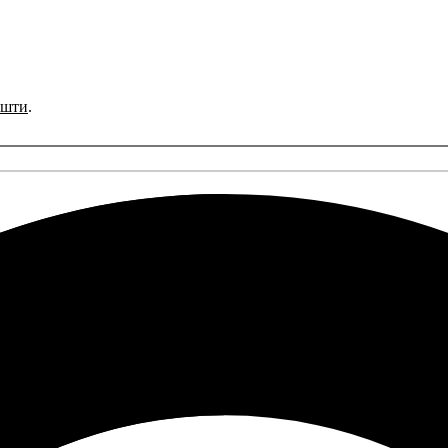
ошти
.