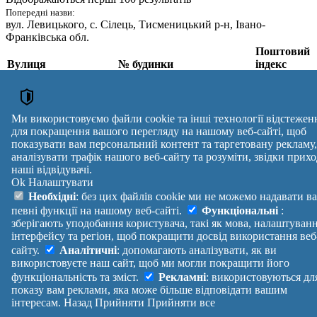
Попередні назви:
вул. Левицького
, с. Сілець, Тисменицький р-н, Івано-
Франківська обл.
Поштовий
Вулиця
№ будинки
індекс
вул. Левицького
,
с. Сілець, Івано-
1, 1А, 2, 3, 3А, 4, 5, 6, 7, 8,
Франківський р-н,
9, 10, 11, 12, 13, 13А, 14, 15,
77414
Івано-Франківська
16, 17, 18, 19, 20, 21
Ми використовуємо файли cookie та інші технології відстежен
обл.
для покращення вашого перегляду на нашому веб-сайті, щоб
Поштові індекси України. Оновлено : 07-08-2026.
показувати вам персональний контент та таргетовану рекламу,
аналізувати трафік нашого веб-сайту та розуміти, звідки прихо
Вулиця
№ будинків
Індекс
наші відвідувачі.
reklama
Ok
Налаштувати
Правила
Політика
Зворотній
Необхідні
: без цих файлів cookie ми не можемо надавати в
Допомога
конфіденційності
зв'язок
певні функції на нашому веб-сайті.
Функціональні
:
Платні
Маніфест
Україна
зберігають уподобання користувача, такі як мова, налаштуван
послуги
Про проект
Увійти
|
інтерфейсу та регіон, щоб покращити досвід використання веб
Вихід
сайту.
Аналітичні
: допомагають аналізувати, як ви
використовуєте наш сайт, щоб ми могли покращити його
функціональність та зміст.
Рекламні
: використовуються дл
показу вам реклами, яка може більше відповідати вашим
інтересам.
Назад
Прийняти
Прийняти все