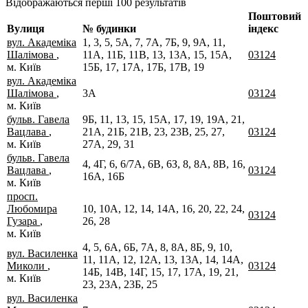
Відображаються перші 100 результатів
Поштовий
Вулиця
№ будинки
індекс
вул. Академіка
1, 3, 5, 5А, 7, 7А, 7Б, 9, 9А, 11,
Шалімова
,
11А, 11Б, 11В, 13, 13А, 15, 15А,
03124
м. Київ
15Б, 17, 17А, 17Б, 17В, 19
вул. Академіка
Шалімова
,
3А
03124
м. Київ
бульв. Гавела
9Б, 11, 13, 15, 15А, 17, 19, 19А, 21,
Вацлава
,
21А, 21Б, 21В, 23, 23В, 25, 27,
03124
м. Київ
27А, 29, 31
бульв. Гавела
4, 4Г, 6, 6/7А, 6В, 6З, 8, 8А, 8В, 16,
Вацлава
,
03124
16А, 16Б
м. Київ
просп.
Любомира
10, 10А, 12, 14, 14А, 16, 20, 22, 24,
03124
Гузара
,
26, 28
м. Київ
4, 5, 6А, 6Б, 7А, 8, 8А, 8Б, 9, 10,
вул. Василенка
11, 11А, 12, 12А, 13, 13А, 14, 14А,
Миколи
,
03124
14Б, 14В, 14Г, 15, 17, 17А, 19, 21,
м. Київ
23, 23А, 23Б, 25
вул. Василенка