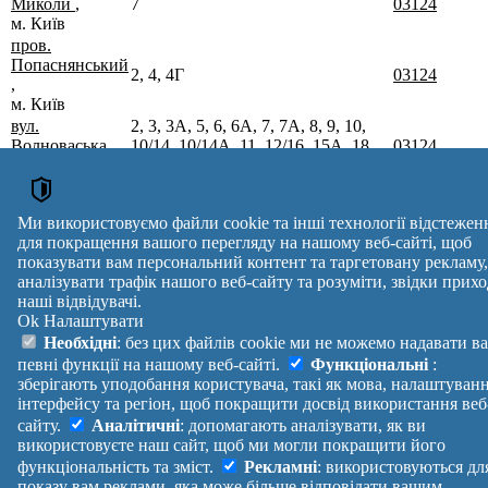
Миколи
,
7
03124
м. Київ
пров.
Попаснянський
2, 4, 4Г
03124
,
м. Київ
вул.
2, 3, 3А, 5, 6, 6А, 7, 7А, 8, 9, 10,
Волноваська
,
10/14, 10/14А, 11, 12/16, 15А, 18,
03124
м. Київ
19
пров. Юрія
1, 2, 3, 3А, 4, 4Б, 5, 6, 7, 8, 10,
Матущака
,
03124
12/16, 18, 19, 25
Ми використовуємо файли cookie та інші технології відстежен
м. Київ
для покращення вашого перегляду на нашому веб-сайті, щоб
Поштові індекси України. Оновлено : 07-08-2026.
показувати вам персональний контент та таргетовану рекламу,
Вулиця
№ будинків
Індекс
аналізувати трафік нашого веб-сайту та розуміти, звідки прихо
reklama
наші відвідувачі.
Ok
Налаштувати
Правила
Політика
Зворотній
Необхідні
: без цих файлів cookie ми не можемо надавати в
Допомога
конфіденційності
зв'язок
певні функції на нашому веб-сайті.
Функціональні
:
Платні
Маніфест
Україна
зберігають уподобання користувача, такі як мова, налаштуван
послуги
Про проект
Увійти
|
інтерфейсу та регіон, щоб покращити досвід використання веб
Вихід
сайту.
Аналітичні
: допомагають аналізувати, як ви
використовуєте наш сайт, щоб ми могли покращити його
функціональність та зміст.
Рекламні
: використовуються дл
показу вам реклами, яка може більше відповідати вашим