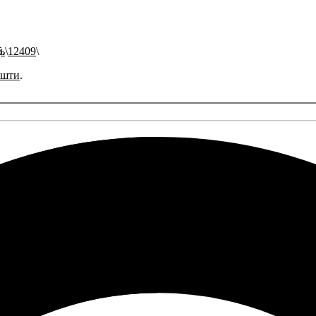
ь
12409
ошти
.