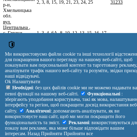
2, 3, 8, 15, 19, 21, 23, 24, 25
31233
р-н,
Хмельницька
обл.
вул.
Центральна
,
с. Глядки,
1, 3, 4, 6А, 8, 10, 12, 13, 15, 16, 17,
Хмельницький
18, 20, 21, 23, 25, 27, 30, 32, 34, 38,
31233
р-н,
48, 49, 56, 57
Хмельницька
Ми використовуємо файли cookie та інші технології відстежен
обл.
для покращення вашого перегляду на нашому веб-сайті, щоб
Поштові індекси України. Оновлено : 07-08-2026.
показувати вам персональний контент та таргетовану рекламу,
Вулиця
№ будинків
Індекс
аналізувати трафік нашого веб-сайту та розуміти, звідки прихо
reklama
наші відвідувачі.
Ok
Налаштувати
Правила
Політика
Зворотній
Необхідні
: без цих файлів cookie ми не можемо надавати в
Допомога
конфіденційності
зв'язок
певні функції на нашому веб-сайті.
Функціональні
:
Платні
Маніфест
Україна
зберігають уподобання користувача, такі як мова, налаштуван
послуги
Про проект
Увійти
|
інтерфейсу та регіон, щоб покращити досвід використання веб
Вихід
сайту.
Аналітичні
: допомагають аналізувати, як ви
використовуєте наш сайт, щоб ми могли покращити його
функціональність та зміст.
Рекламні
: використовуються дл
показу вам реклами, яка може більше відповідати вашим
інтересам.
Назад
Прийняти
Прийняти все