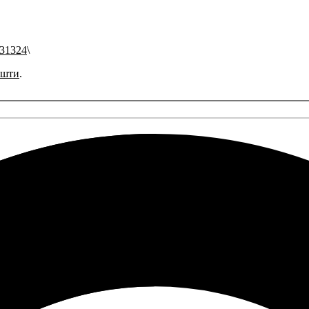
31324
ошти
.