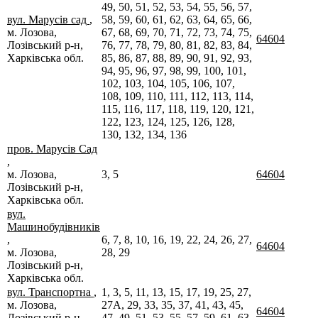
49, 50, 51, 52, 53, 54, 55, 56, 57,
вул. Марусів сад
,
58, 59, 60, 61, 62, 63, 64, 65, 66,
м. Лозова,
67, 68, 69, 70, 71, 72, 73, 74, 75,
64604
Лозівський р-н,
76, 77, 78, 79, 80, 81, 82, 83, 84,
Харківська обл.
85, 86, 87, 88, 89, 90, 91, 92, 93,
94, 95, 96, 97, 98, 99, 100, 101,
102, 103, 104, 105, 106, 107,
108, 109, 110, 111, 112, 113, 114,
115, 116, 117, 118, 119, 120, 121,
122, 123, 124, 125, 126, 128,
130, 132, 134, 136
пров. Марусів Сад
,
м. Лозова,
3, 5
64604
Лозівський р-н,
Харківська обл.
вул.
Машинобудівників
,
6, 7, 8, 10, 16, 19, 22, 24, 26, 27,
64604
м. Лозова,
28, 29
Лозівський р-н,
Харківська обл.
вул. Транспортна
,
1, 3, 5, 11, 13, 15, 17, 19, 25, 27,
м. Лозова,
27А, 29, 33, 35, 37, 41, 43, 45,
64604
Лозівський р-н,
47, 49, 51, 53, 55, 57, 59, 61, 63,