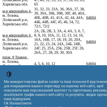
Харківська обл.
65
31, 32, 33, 33А, 36, 36А, 37, 38,
м-р мікрорайон 4
,
39, 39А, 39Б, 39В, 39Г, 40, 40А,
м. Лозова,
40Б, 40В, 41, 41А, 42, 44, 44А,
64604
Лозівський р-н,
44Б, 44В, 44Г, 45, 46, 54, 72,
Харківська обл.
72/1, 72/2
2А, 2Б, 2В, 3, 3А, 4, 4А, 5, 6, 7,
м-р мікрорайон 4
,
8, 9, 10, 10А, 11, 12, 13, 14, 16,
м. Лозова,
16А, 16В, 17, 18, 19, 20, 20А,
64604
Лозівський р-н,
21, 22, 23, 24, 24А, 24Б, 24В,
Харківська обл.
24Г, 25, 25А, 25Б, 25В, 25Г, 26,
26А, 27, 28, 29, 30, 30А
пров. 9 Травня
,
м. Лозова,
4, 5, 6, 10, 12
64604
Лозівський р-н,
Харківська обл.
Поштові індекси України. Оновлено : 27-07-2026.
Вулиця
№ будинків
Індекс
Ми використовуємо файли cookie та інші технології відстежен
reklama
для покращення вашого перегляду на нашому веб-сайті, щоб
показувати вам персональний контент та таргетовану рекламу,
Правила
Політика
Зворотній
аналізувати трафік нашого веб-сайту та розуміти, звідки прихо
Допомога
конфіденційності
зв'язок
наші відвідувачі.
Платні
Маніфест
Україна
Ok
Налаштувати
послуги
Про проект
Увійти
|