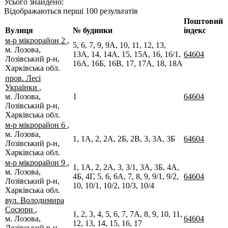
Усього знайдено:
Відображаються перші 100 результатів
Поштовий
Вулиця
№ будинки
індекс
м-р мікрорайон 2
,
5, 6, 7, 9, 9А, 10, 11, 12, 13,
м. Лозова,
13А, 14, 14А, 15, 15А, 16, 16/1,
64604
Лозівський р-н,
16А, 16Б, 16В, 17, 17А, 18, 18А
Харківська обл.
пров. Лесі
Українки
,
м. Лозова,
1
64604
Лозівський р-н,
Харківська обл.
м-р мікрорайон 6
,
м. Лозова,
1, 1А, 2, 2А, 2Б, 2В, 3, 3А, 3Б
64604
Лозівський р-н,
Харківська обл.
м-р мікрорайон 9
,
1, 1А, 2, 2А, 3, 3/1, 3А, 3Б, 4А,
м. Лозова,
4Б, 4Г, 5, 6, 6А, 7, 8, 9, 9/1, 9/2,
64604
Лозівський р-н,
10, 10/1, 10/2, 10/3, 10/4
Харківська обл.
вул. Володимира
Сосюри
,
1, 2, 3, 4, 5, 6, 7, 7А, 8, 9, 10, 11,
м. Лозова,
64604
12, 13, 14, 15, 16, 17
Лозівський р-н,