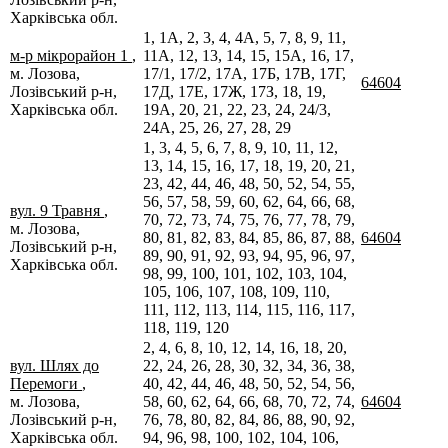
Харківська обл.
1, 1А, 2, 3, 4, 4А, 5, 7, 8, 9, 11,
м-р мікрорайон 1
,
11А, 12, 13, 14, 15, 15А, 16, 17,
м. Лозова,
17/1, 17/2, 17А, 17Б, 17В, 17Г,
64604
Лозівський р-н,
17Д, 17Е, 17Ж, 17З, 18, 19,
Харківська обл.
19А, 20, 21, 22, 23, 24, 24/3,
24А, 25, 26, 27, 28, 29
1, 3, 4, 5, 6, 7, 8, 9, 10, 11, 12,
13, 14, 15, 16, 17, 18, 19, 20, 21,
23, 42, 44, 46, 48, 50, 52, 54, 55,
56, 57, 58, 59, 60, 62, 64, 66, 68,
вул. 9 Травня
,
70, 72, 73, 74, 75, 76, 77, 78, 79,
м. Лозова,
80, 81, 82, 83, 84, 85, 86, 87, 88,
64604
Лозівський р-н,
89, 90, 91, 92, 93, 94, 95, 96, 97,
Харківська обл.
98, 99, 100, 101, 102, 103, 104,
105, 106, 107, 108, 109, 110,
111, 112, 113, 114, 115, 116, 117,
118, 119, 120
2, 4, 6, 8, 10, 12, 14, 16, 18, 20,
вул. Шлях до
22, 24, 26, 28, 30, 32, 34, 36, 38,
Перемоги
,
40, 42, 44, 46, 48, 50, 52, 54, 56,
м. Лозова,
58, 60, 62, 64, 66, 68, 70, 72, 74,
64604
Лозівський р-н,
76, 78, 80, 82, 84, 86, 88, 90, 92,
Харківська обл.
94, 96, 98, 100, 102, 104, 106,