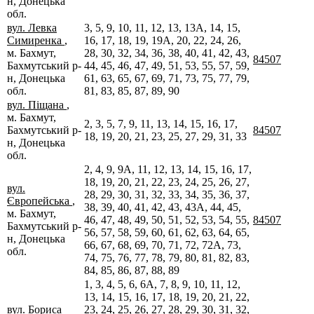
н, Донецька
обл.
вул. Левка
3, 5, 9, 10, 11, 12, 13, 13А, 14, 15,
Симиренка
,
16, 17, 18, 19, 19А, 20, 22, 24, 26,
м. Бахмут,
28, 30, 32, 34, 36, 38, 40, 41, 42, 43,
84507
Бахмутський р-
44, 45, 46, 47, 49, 51, 53, 55, 57, 59,
н, Донецька
61, 63, 65, 67, 69, 71, 73, 75, 77, 79,
обл.
81, 83, 85, 87, 89, 90
вул. Піщана
,
м. Бахмут,
2, 3, 5, 7, 9, 11, 13, 14, 15, 16, 17,
Бахмутський р-
84507
18, 19, 20, 21, 23, 25, 27, 29, 31, 33
н, Донецька
обл.
2, 4, 9, 9А, 11, 12, 13, 14, 15, 16, 17,
18, 19, 20, 21, 22, 23, 24, 25, 26, 27,
вул.
28, 29, 30, 31, 32, 33, 34, 35, 36, 37,
Європейська
,
38, 39, 40, 41, 42, 43, 43А, 44, 45,
м. Бахмут,
46, 47, 48, 49, 50, 51, 52, 53, 54, 55,
84507
Бахмутський р-
56, 57, 58, 59, 60, 61, 62, 63, 64, 65,
н, Донецька
66, 67, 68, 69, 70, 71, 72, 72А, 73,
обл.
74, 75, 76, 77, 78, 79, 80, 81, 82, 83,
84, 85, 86, 87, 88, 89
1, 3, 4, 5, 6, 6А, 7, 8, 9, 10, 11, 12,
13, 14, 15, 16, 17, 18, 19, 20, 21, 22,
вул. Бориса
23, 24, 25, 26, 27, 28, 29, 30, 31, 32,