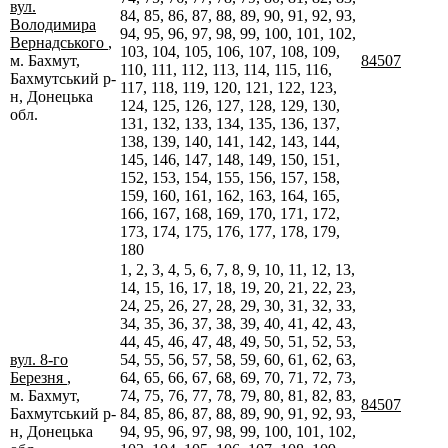
вул.
84, 85, 86, 87, 88, 89, 90, 91, 92, 93,
Володимира
94, 95, 96, 97, 98, 99, 100, 101, 102,
Вернадського
,
103, 104, 105, 106, 107, 108, 109,
м. Бахмут,
84507
110, 111, 112, 113, 114, 115, 116,
Бахмутський р-
117, 118, 119, 120, 121, 122, 123,
н, Донецька
124, 125, 126, 127, 128, 129, 130,
обл.
131, 132, 133, 134, 135, 136, 137,
138, 139, 140, 141, 142, 143, 144,
145, 146, 147, 148, 149, 150, 151,
152, 153, 154, 155, 156, 157, 158,
159, 160, 161, 162, 163, 164, 165,
166, 167, 168, 169, 170, 171, 172,
173, 174, 175, 176, 177, 178, 179,
180
1, 2, 3, 4, 5, 6, 7, 8, 9, 10, 11, 12, 13,
14, 15, 16, 17, 18, 19, 20, 21, 22, 23,
24, 25, 26, 27, 28, 29, 30, 31, 32, 33,
34, 35, 36, 37, 38, 39, 40, 41, 42, 43,
44, 45, 46, 47, 48, 49, 50, 51, 52, 53,
вул. 8-го
54, 55, 56, 57, 58, 59, 60, 61, 62, 63,
Березня
,
64, 65, 66, 67, 68, 69, 70, 71, 72, 73,
м. Бахмут,
74, 75, 76, 77, 78, 79, 80, 81, 82, 83,
84507
Бахмутський р-
84, 85, 86, 87, 88, 89, 90, 91, 92, 93,
н, Донецька
94, 95, 96, 97, 98, 99, 100, 101, 102,