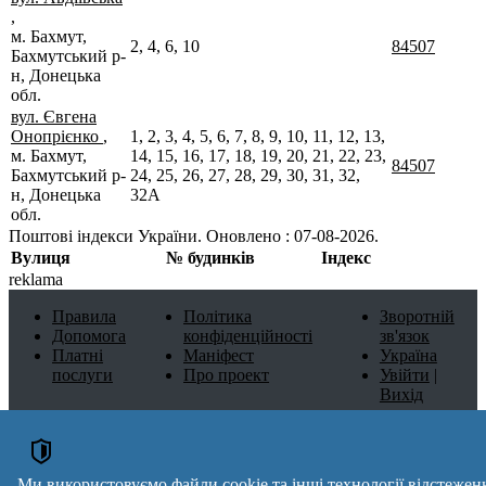
,
м. Бахмут,
2, 4, 6, 10
84507
Бахмутський р-
н, Донецька
обл.
вул. Євгена
Онопрієнко
,
1, 2, 3, 4, 5, 6, 7, 8, 9, 10, 11, 12, 13,
м. Бахмут,
14, 15, 16, 17, 18, 19, 20, 21, 22, 23,
84507
Бахмутський р-
24, 25, 26, 27, 28, 29, 30, 31, 32,
н, Донецька
32А
обл.
Поштові індекси України. Оновлено : 07-08-2026.
Вулиця
№ будинків
Індекс
reklama
Правила
Політика
Зворотній
Допомога
конфіденційності
зв'язок
Платні
Маніфест
Україна
послуги
Про проект
Увійти
|
Вихід
Ми використовуємо файли cookie та інші технології відстежен