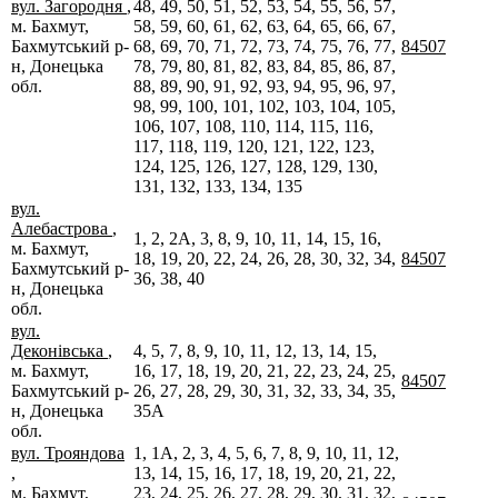
вул. Загородня
,
48, 49, 50, 51, 52, 53, 54, 55, 56, 57,
м. Бахмут,
58, 59, 60, 61, 62, 63, 64, 65, 66, 67,
Бахмутський р-
68, 69, 70, 71, 72, 73, 74, 75, 76, 77,
84507
н, Донецька
78, 79, 80, 81, 82, 83, 84, 85, 86, 87,
обл.
88, 89, 90, 91, 92, 93, 94, 95, 96, 97,
98, 99, 100, 101, 102, 103, 104, 105,
106, 107, 108, 110, 114, 115, 116,
117, 118, 119, 120, 121, 122, 123,
124, 125, 126, 127, 128, 129, 130,
131, 132, 133, 134, 135
вул.
Алебастрова
,
1, 2, 2А, 3, 8, 9, 10, 11, 14, 15, 16,
м. Бахмут,
18, 19, 20, 22, 24, 26, 28, 30, 32, 34,
84507
Бахмутський р-
36, 38, 40
н, Донецька
обл.
вул.
Деконівська
,
4, 5, 7, 8, 9, 10, 11, 12, 13, 14, 15,
м. Бахмут,
16, 17, 18, 19, 20, 21, 22, 23, 24, 25,
84507
Бахмутський р-
26, 27, 28, 29, 30, 31, 32, 33, 34, 35,
н, Донецька
35А
обл.
вул. Трояндова
1, 1А, 2, 3, 4, 5, 6, 7, 8, 9, 10, 11, 12,
,
13, 14, 15, 16, 17, 18, 19, 20, 21, 22,
м. Бахмут,
23, 24, 25, 26, 27, 28, 29, 30, 31, 32,