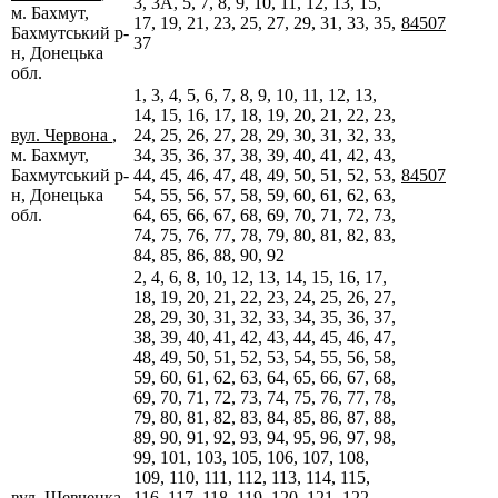
3, 3А, 5, 7, 8, 9, 10, 11, 12, 13, 15,
м. Бахмут,
17, 19, 21, 23, 25, 27, 29, 31, 33, 35,
84507
Бахмутський р-
37
н, Донецька
обл.
1, 3, 4, 5, 6, 7, 8, 9, 10, 11, 12, 13,
14, 15, 16, 17, 18, 19, 20, 21, 22, 23,
вул. Червона
,
24, 25, 26, 27, 28, 29, 30, 31, 32, 33,
м. Бахмут,
34, 35, 36, 37, 38, 39, 40, 41, 42, 43,
Бахмутський р-
44, 45, 46, 47, 48, 49, 50, 51, 52, 53,
84507
н, Донецька
54, 55, 56, 57, 58, 59, 60, 61, 62, 63,
обл.
64, 65, 66, 67, 68, 69, 70, 71, 72, 73,
74, 75, 76, 77, 78, 79, 80, 81, 82, 83,
84, 85, 86, 88, 90, 92
2, 4, 6, 8, 10, 12, 13, 14, 15, 16, 17,
18, 19, 20, 21, 22, 23, 24, 25, 26, 27,
28, 29, 30, 31, 32, 33, 34, 35, 36, 37,
38, 39, 40, 41, 42, 43, 44, 45, 46, 47,
48, 49, 50, 51, 52, 53, 54, 55, 56, 58,
59, 60, 61, 62, 63, 64, 65, 66, 67, 68,
69, 70, 71, 72, 73, 74, 75, 76, 77, 78,
79, 80, 81, 82, 83, 84, 85, 86, 87, 88,
89, 90, 91, 92, 93, 94, 95, 96, 97, 98,
99, 101, 103, 105, 106, 107, 108,
109, 110, 111, 112, 113, 114, 115,
вул. Шевченка
,
116, 117, 118, 119, 120, 121, 122,