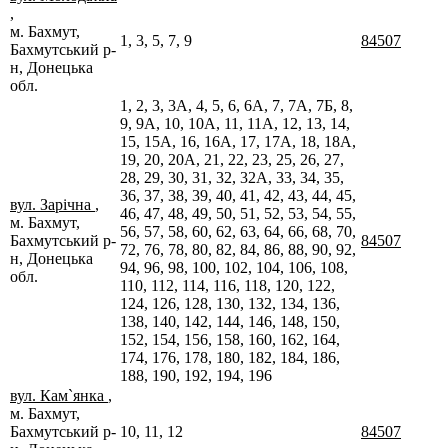
,
м. Бахмут,
1, 3, 5, 7, 9
84507
Бахмутський р-
н, Донецька
обл.
1, 2, 3, 3А, 4, 5, 6, 6А, 7, 7А, 7Б, 8,
9, 9А, 10, 10А, 11, 11А, 12, 13, 14,
15, 15А, 16, 16А, 17, 17А, 18, 18А,
19, 20, 20А, 21, 22, 23, 25, 26, 27,
28, 29, 30, 31, 32, 32А, 33, 34, 35,
36, 37, 38, 39, 40, 41, 42, 43, 44, 45,
вул. Зарічна
,
46, 47, 48, 49, 50, 51, 52, 53, 54, 55,
м. Бахмут,
56, 57, 58, 60, 62, 63, 64, 66, 68, 70,
Бахмутський р-
84507
72, 76, 78, 80, 82, 84, 86, 88, 90, 92,
н, Донецька
94, 96, 98, 100, 102, 104, 106, 108,
обл.
110, 112, 114, 116, 118, 120, 122,
124, 126, 128, 130, 132, 134, 136,
138, 140, 142, 144, 146, 148, 150,
152, 154, 156, 158, 160, 162, 164,
174, 176, 178, 180, 182, 184, 186,
188, 190, 192, 194, 196
вул. Кам`янка
,
м. Бахмут,
Бахмутський р-
10, 11, 12
84507