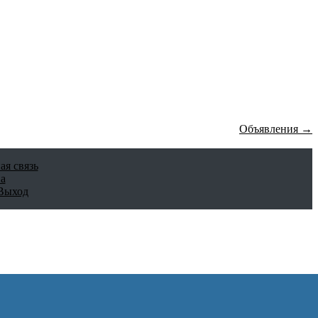
Объявления →
ая связь
а
Выход