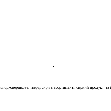
лодковершкове, тверді сири в асортименті, сирний продукт, та і