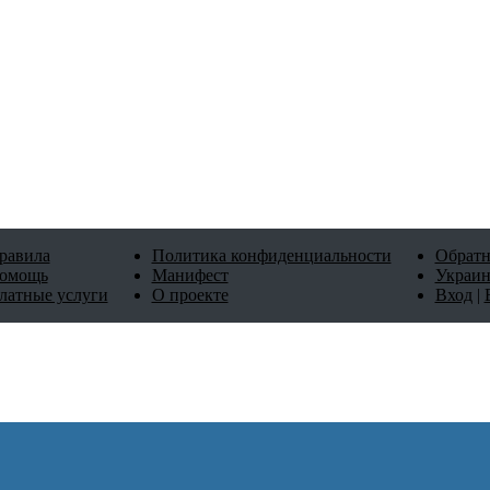
равила
Политика конфиденциальности
Обратн
омощь
Манифест
Украин
латные услуги
О проекте
Вход
|