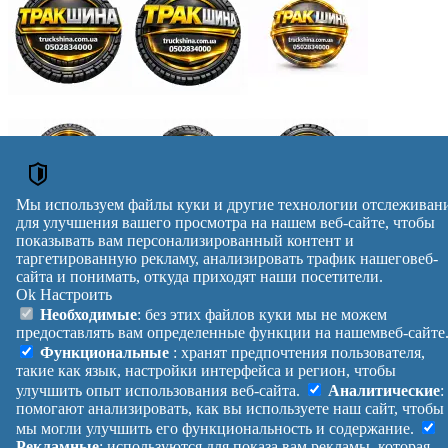
Мы используем файлы куки и другие технологии отслеживан
для улучшения вашего просмотра на нашем веб-сайте, чтобы
показывать вам персонализированный контент и
ОБЪЯВЛЕНИЯ
таргетированную рекламу, анализировать трафик нашеговеб-
сайта и понимать, откуда приходят наши посетители.
Ношеные ароматные трусики, ношені трусики
Ok
Настроить
Ношеные трусики с ароматом, фетиш, вирт
Необходимые
: без этих файлов куки мы не можем
Ношеные влажные трусики фетиш, вирт
предоставлять вам определенные функции на нашемвеб-сайте
Ношеные женские трусики, вирт
Объявления →
Функциональные
: хранят предпочтения пользователя,
reklama
такие как язык, настройки интерфейса и регион, чтобы
улучшить опыт использования веб-сайта.
Аналитические
:
Правила
Политика
Обратная
помогают анализировать, как вы используете наш сайт, чтобы
Помощь
конфиденциальности
связь
мы могли улучшить его функциональность и содержание.
Платные
Манифест
Украина
Рекламные
: используются для показа вам рекламы, которая