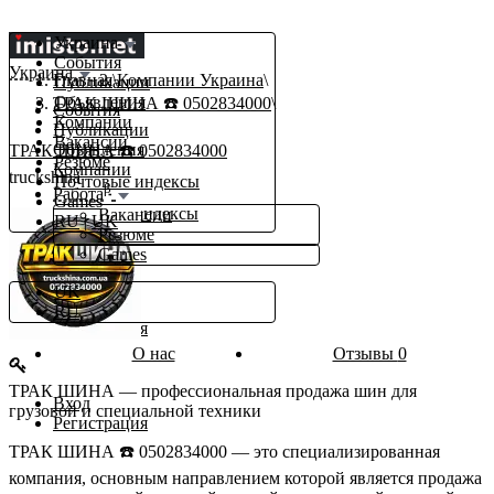
Украина
События
Украина
Главная
Компании Украина
Публикации
Объявления
ТРАК ШИНА ☎️ 0502834000
События
Компании
Публикации
Вакансии
Объявления
ТРАК ШИНА ☎️ 0502834000
Резюме
Компании
truckshina
Почтовые индексы
β
Работа
Games
Почтовые индексы
Вакансии
RU
|
UK
Еще
Резюме
Games
ru
UK
Вход
RU
Регистрация
О нас
Отзывы
0
ТРАК ШИНА — профессиональная продажа шин для
Вход
грузовой и специальной техники
Регистрация
ТРАК ШИНА ☎️ 0502834000 — это специализированная
компания, основным направлением которой является продажа