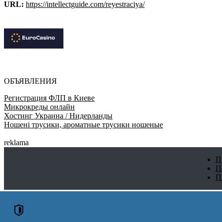
URL:
https://intellectguide.com/reyestraciya/
ОБЪЯВЛЕНИЯ
Регистрация ФЛП в Киеве
Микрокреды онлайн
Хостинг Украина / Нидерланды
Ношені трусики, ароматные трусики ношеные
reklama
П
П
П