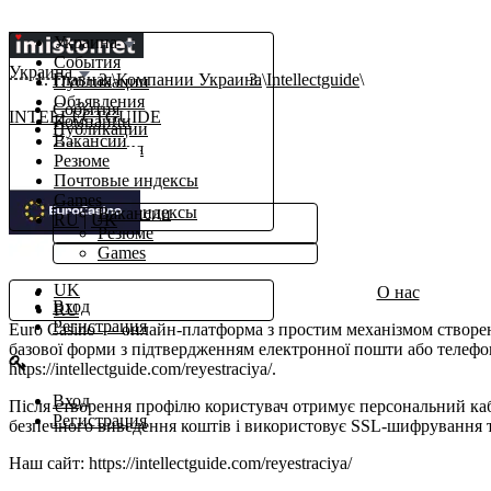
Украина
События
Украина
Главная
Компании Украина
Intellectguide
Публикации
Объявления
События
INTELLECTGUIDE
Компании
Публикации
Вакансии
Объявления
Резюме
Компании
Почтовые индексы
β
Работа
Games
Почтовые индексы
Вакансии
RU
|
UK
Еще
Резюме
Games
ru
UK
О нас
Вход
RU
Регистрация
Euro Casino — онлайн-платформа з простим механізмом створенн
базової форми з підтвердженням електронної пошти або телефон
https://intellectguide.com/reyestraciya/.
Вход
Після створення профілю користувач отримує персональний кабі
Регистрация
безпечного виведення коштів і використовує SSL-шифрування т
Наш сайт: https://intellectguide.com/reyestraciya/