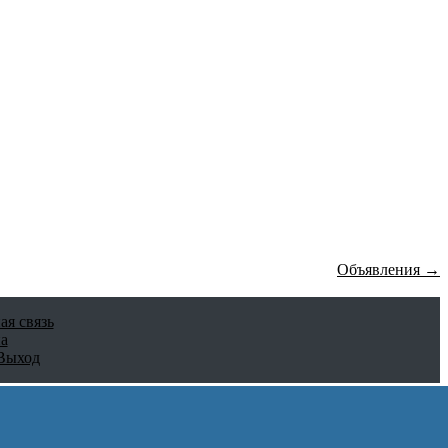
Объявления →
ая связь
а
Выход