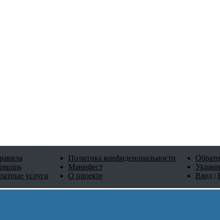
равила
Политика конфиденциальности
Обратн
омощь
Манифест
Украин
латные услуги
О проекте
Вход
|