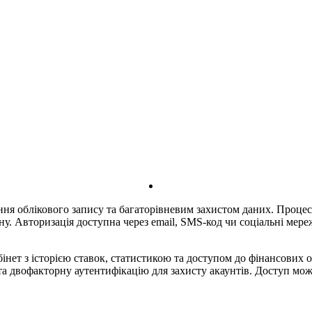
я облікового запису та багаторівневим захистом даних. Процес р
у. Авторизація доступна через email, SMS-код чи соціальні мер
нет з історією ставок, статистикою та доступом до фінансових 
а двофакторну аутентифікацію для захисту акаунтів. Доступ мож