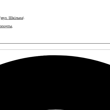
а
вул. Шкільна
рпочты
.