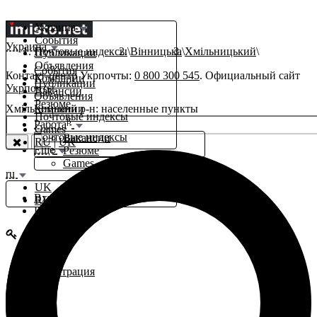
Украина
События
Украина
Почтовые индексы
Вінницька
Хмільницький
Публикации
Объявления
События
Контакт-центр Укрпочты:
0 800 300 545
. Официальный сайт
Компании
Публикации
Укрпочты
.
Вакансии
Объявления
Резюме
Хмільницький р-н: населенные пункты
Компании
Почтовые индексы
β
Работа
Games
Почтовые индексы
Вакансии
RU
|
UK
Еще
Резюме
Games
ru
UK
Вход
RU
Регистрация
Вход
Регистрация