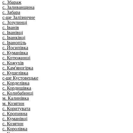
с. Збараж
с. Заливанщина
с. Забара
с-ще Залізничне
с. Зозулинці
с. Іванів
с. Іванівці
с. Іванківці
с. Іванопіль
с. Йосипівка
с. Куманівка
с. Котюжинці
с. Кожухів
с. Кам'яногірка
с. Кушелівка
с-ще Кустовецьке
с. Корделівка
с. Кордишівка
с. Колибабинці
м. Калинівка
м. Козятин
с. Коритувата
с. Кропивна
с. Куманівці
с. Козятин
с. Королівка