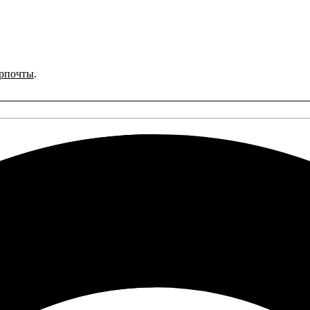
рпочты
.