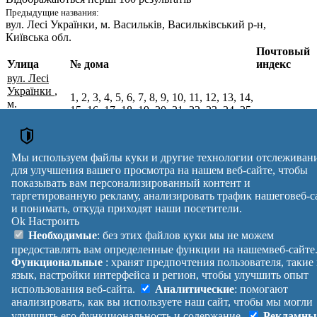
Предыдущие названия:
вул. Лесі Українки
, м. Васильків, Васильківський р-н,
Київська обл.
Почтовый
Улица
№ дома
индекс
вул. Лесі
Українки
,
1, 2, 3, 4, 5, 6, 7, 8, 9, 10, 11, 12, 13, 14,
м.
15, 16, 17, 18, 19, 20, 21, 22, 23, 24, 25,
Васильків,
26, 27, 28, 29, 30, 31, 32, 33, 34, 35, 36,
08602
Обухівський
37, 38, 39, 40, 41, 42, 43, 44, 45, 46, 47,
р-н,
48, 49, 50, 51
Київська
Мы используем файлы куки и другие технологии отслеживан
обл.
для улучшения вашего просмотра на нашем веб-сайте, чтобы
Почтовые индексы Украины. Обновлено : 27-07-2026.
показывать вам персонализированный контент и
Вулиця
№ будинків
Індекс
таргетированную рекламу, анализировать трафик нашеговеб-с
и понимать, откуда приходят наши посетители.
reklama
Ok
Настроить
Правила
Политика
Обратная
Необходимые
: без этих файлов куки мы не можем
Помощь
конфиденциальности
связь
предоставлять вам определенные функции на нашемвеб-сайте
Платные
Манифест
Украина
Функциональные
: хранят предпочтения пользователя, такие
услуги
О проекте
Вход
|
язык, настройки интерфейса и регион, чтобы улучшить опыт
Выход
использования веб-сайта.
Аналитические
: помогают
анализировать, как вы используете наш сайт, чтобы мы могли
улучшить его функциональность и содержание.
Рекламны