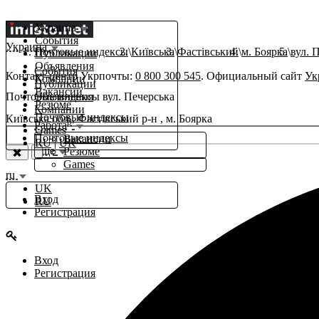
Украина
События
Украина
Почтовые индексы
Київська
Фастівський
м. Боярка
вул. 
Публикации
Объявления
События
Контакт-центр Укрпочты:
0 800 300 545
. Официальный сайт
Ук
Компании
Публикации
Вакансии
Почтовые индексы вул. Печерська
Объявления
Резюме
Компании
Почтовые индексы
Київська обл., Фастівський р-н , м. Боярка
β
Работа
Games
Почтовые индексы
Вакансии
RU
|
UK
Еще
Резюме
Games
ru
UK
Вход
RU
Регистрация
Вход
Регистрация