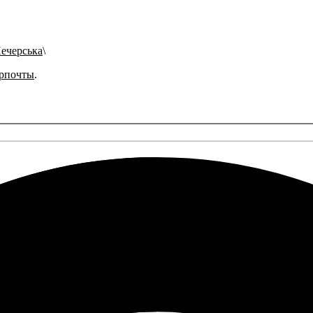
Печерська
рпочты
.