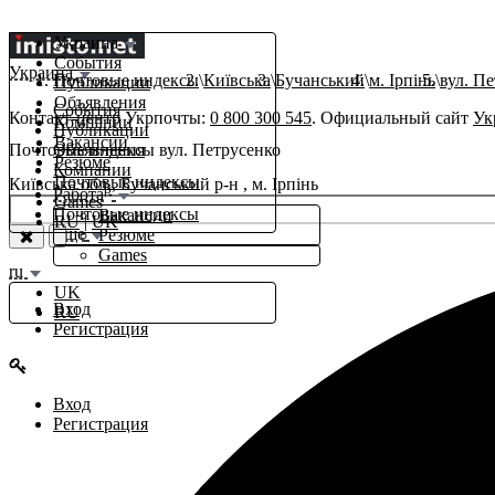
Украина
События
Украина
Почтовые индексы
Київська
Бучанський
м. Ірпінь
вул. П
Публикации
Объявления
События
Контакт-центр Укрпочты:
0 800 300 545
. Официальный сайт
Ук
Компании
Публикации
Вакансии
Почтовые индексы вул. Петрусенко
Объявления
Резюме
Компании
Почтовые индексы
Київська обл., Бучанський р-н , м. Ірпінь
β
Работа
Games
Почтовые индексы
Вакансии
RU
|
UK
Еще
Резюме
Games
ru
UK
Вход
RU
Регистрация
Вход
Регистрация