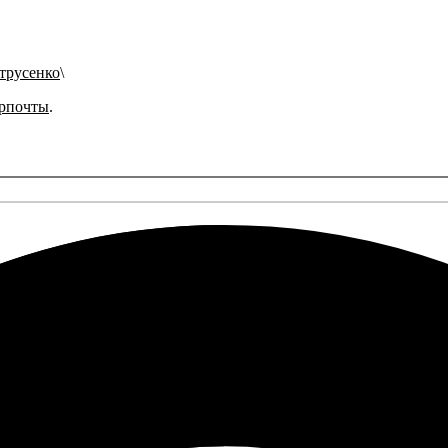
етрусенко
рпочты
.