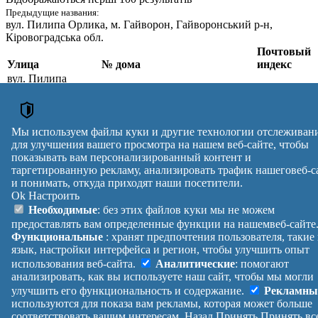
Предыдущие названия:
вул. Пилипа Орлика
, м. Гайворон, Гайворонський р-н,
Кіровоградська обл.
Почтовый
Улица
№ дома
индекс
вул. Пилипа
Орлика
,
1, 2, 3, 4, 5, 6, 7, 7А, 8, 9, 10, 11,
м. Гайворон,
12, 13, 14, 15, 16, 17, 18, 19, 20,
26301
Голованівський р-
21, 22, 23, 24, 25, 26, 27, 28, 29,
н, Кіровоградська
30
Мы используем файлы куки и другие технологии отслеживан
обл.
для улучшения вашего просмотра на нашем веб-сайте, чтобы
Почтовые индексы Украины. Обновлено : 07-08-2026.
показывать вам персонализированный контент и
таргетированную рекламу, анализировать трафик нашеговеб-с
Вулиця
№ будинків
Індекс
и понимать, откуда приходят наши посетители.
reklama
Ok
Настроить
Правила
Политика
Обратная
Необходимые
: без этих файлов куки мы не можем
Помощь
конфиденциальности
связь
предоставлять вам определенные функции на нашемвеб-сайте
Платные
Манифест
Украина
Функциональные
: хранят предпочтения пользователя, такие
услуги
О проекте
Вход
|
язык, настройки интерфейса и регион, чтобы улучшить опыт
Выход
использования веб-сайта.
Аналитические
: помогают
анализировать, как вы используете наш сайт, чтобы мы могли
улучшить его функциональность и содержание.
Рекламны
используются для показа вам рекламы, которая может больше
соответствовать вашим интересам.
Назад
Принять
Принять вс