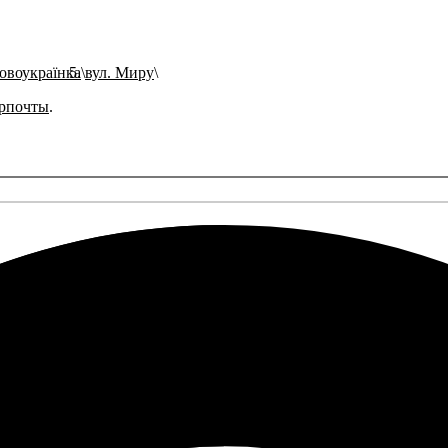
овоукраїнка
вул. Миру
рпочты
.