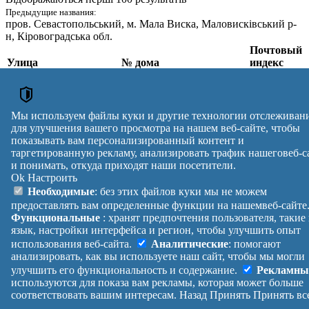
Предыдущие названия:
пров. Севастопольський
, м. Мала Виска, Маловисківський р-
н, Кіровоградська обл.
Почтовый
Улица
№ дома
индекс
пров.
Севастопольський
,
1, 2, 3, 4, 5, 6, 7, 8, 9, 10,
м. Мала Виска,
11, 12, 13, 14, 15, 16, 17,
26200
Новоукраїнський р-н,
18, 19, 20, 21, 22, 23
Мы используем файлы куки и другие технологии отслеживан
Кіровоградська обл.
для улучшения вашего просмотра на нашем веб-сайте, чтобы
Почтовые индексы Украины. Обновлено : 07-08-2026.
показывать вам персонализированный контент и
таргетированную рекламу, анализировать трафик нашеговеб-с
Вулиця
№ будинків
Індекс
и понимать, откуда приходят наши посетители.
reklama
Ok
Настроить
Правила
Политика
Обратная
Необходимые
: без этих файлов куки мы не можем
Помощь
конфиденциальности
связь
предоставлять вам определенные функции на нашемвеб-сайте
Платные
Манифест
Украина
Функциональные
: хранят предпочтения пользователя, такие
услуги
О проекте
Вход
|
язык, настройки интерфейса и регион, чтобы улучшить опыт
Выход
использования веб-сайта.
Аналитические
: помогают
анализировать, как вы используете наш сайт, чтобы мы могли
улучшить его функциональность и содержание.
Рекламны
используются для показа вам рекламы, которая может больше
соответствовать вашим интересам.
Назад
Принять
Принять вс