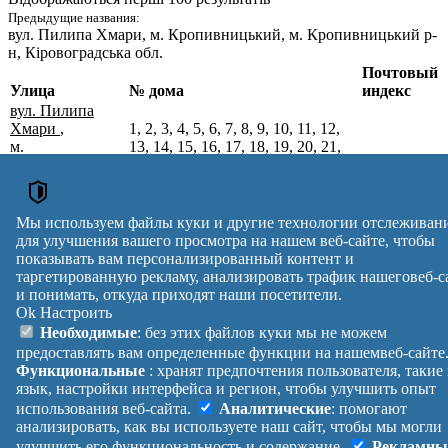
Предыдущие названия:
вул. Пилипа Хмари
, м. Кропивницький, м. Кропивницький р-
н, Кіровоградська обл.
Почтовый
Улица
№ дома
индекс
вул. Пилипа
Хмари
,
1, 2, 3, 4, 5, 6, 7, 8, 9, 10, 11, 12,
м.
13, 14, 15, 16, 17, 18, 19, 20, 21,
Кропивницький,
22, 23, 24, 25, 26, 27, 28, 29, 30,
25014
Кропивницький
31, 32, 33, 34, 35, 36, 37, 38, 39,
р-н,
40, 41, 42, 43, 44, 45, 46, 47, 48,
Кіровоградська
49, 50
Мы используем файлы куки и другие технологии отслеживан
обл.
для улучшения вашего просмотра на нашем веб-сайте, чтобы
Почтовые индексы Украины. Обновлено : 07-08-2026.
показывать вам персонализированный контент и
Вулиця
№ будинків
Індекс
таргетированную рекламу, анализировать трафик нашеговеб-с
и понимать, откуда приходят наши посетители.
reklama
Ok
Настроить
Правила
Политика
Обратная
Необходимые
: без этих файлов куки мы не можем
Помощь
конфиденциальности
связь
предоставлять вам определенные функции на нашемвеб-сайте
Платные
Манифест
Украина
Функциональные
: хранят предпочтения пользователя, такие
услуги
О проекте
Вход
|
язык, настройки интерфейса и регион, чтобы улучшить опыт
Выход
использования веб-сайта.
Аналитические
: помогают
анализировать, как вы используете наш сайт, чтобы мы могли
улучшить его функциональность и содержание.
Рекламны