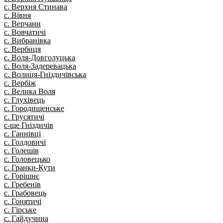
с. Верхня Стинава
с. Вівня
с. Верчани
с. Вовчатичі
с. Вибранівка
с. Вербиця
с. Воля-Довголуцька
с. Воля-Задеревацька
с. Волиця-Гніздичівська
с. Вербіж
с. Велика Воля
с. Глухівець
с. Городищенське
с. Грусятичі
с-ще Гніздичів
с. Ганнівці
с. Голдовичі
с. Голешів
с. Головецько
с. Гранки-Кути
с. Горішнє
с. Гребенів
с. Грабовець
с. Гонятичі
с. Гірське
с. Гайдучина