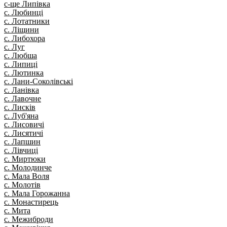
с-ще Липівка
с. Любинці
с. Лотатники
с. Ліщини
с. Либохора
с. Луг
с. Любша
с. Липиці
с. Лютинка
с. Лани-Соколівські
с. Ланівка
с. Лавочне
с. Лисків
с. Луб'яна
с. Лисовичі
с. Лисятичі
с. Лапшин
с. Лівчиці
с. Миртюки
с. Молодинче
с. Мала Воля
с. Молотів
с. Мала Горожанна
с. Монастирець
с. Мита
с. Межиброди