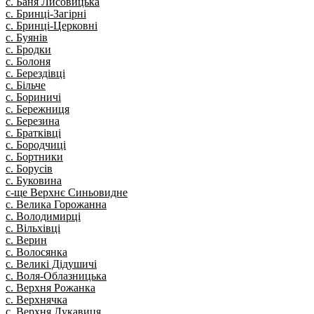
с. Баня Лисовицька
с. Бринці-Загірні
с. Бринці-Церковні
с. Буянів
с. Бродки
с. Болоня
с. Берездівці
с. Більче
с. Бориничі
с. Бережниця
с. Березина
с. Братківці
с. Бородчиці
с. Бортники
с. Борусів
с. Буковина
с-ще Верхнє Синьовидне
с. Велика Горожанна
с. Володимирці
с. Вільхівці
с. Верин
с. Волосянка
с. Великі Дідушичі
с. Воля-Облазницька
с. Верхня Рожанка
с. Верхнячка
с. Верхня Лукавиця