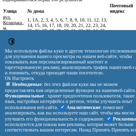
Почтовый
Улица
№ дома
индекс
вул.
1, 1А, 2, 3, 4, 5, 6, 7, 8, 9, 10, 11, 12, 13,
Козацька
,
14, 15, 16, 17, 18, 19, 20, 21, 22, 23, 24,
м.
25, 26, 27, 28, 29, 30, 31, 32, 33, 34, 35,
Глиняни,
36, 37, 38, 39, 40, 41, 42, 43, 44, 45, 46,
80720
Львівський
47, 48, 49, 50, 51, 52, 53, 54, 55, 56, 57,
р-н,
58, 59, 60, 61, 62, 63, 64, 65, 66, 67, 68,
Львівська
Мы используем файлы куки и другие технологии отслеживан
69
обл.
для улучшения вашего просмотра на нашем веб-сайте, чтобы
Почтовые индексы Украины. Обновлено : 27-07-2026.
показывать вам персонализированный контент и
таргетированную рекламу, анализировать трафик нашеговеб-с
Вулиця
№ будинків
Індекс
и понимать, откуда приходят наши посетители.
reklama
Ok
Настроить
Правила
Политика
Обратная
Необходимые
: без этих файлов куки мы не можем
Помощь
конфиденциальности
связь
предоставлять вам определенные функции на нашемвеб-сайте
Платные
Манифест
Украина
Функциональные
: хранят предпочтения пользователя, такие
услуги
О проекте
Вход
|
язык, настройки интерфейса и регион, чтобы улучшить опыт
Выход
использования веб-сайта.
Аналитические
: помогают
анализировать, как вы используете наш сайт, чтобы мы могли
улучшить его функциональность и содержание.
Рекламны
используются для показа вам рекламы, которая может больше
соответствовать вашим интересам.
Назад
Принять
Принять вс