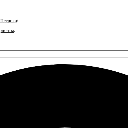
. Петрика
рпочты
.