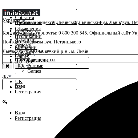
Украина
События
Украина
Почтовые индексы
Львівська
Львівський
м. Львів
вул. П
Публикации
Объявления
События
Контакт-центр Укрпочты:
0 800 300 545
. Официальный сайт
Ук
Компании
Публикации
Вакансии
Почтовые индексы вул. Петрицького
Объявления
Резюме
Компании
Почтовые индексы
Львівська обл., Львівський р-н , м. Львів
β
Работа
Games
Почтовые индексы
Вакансии
RU
|
UK
Еще
Резюме
Games
ru
UK
Вход
RU
Регистрация
Вход
Регистрация