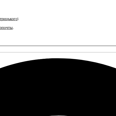
етрицького
рпочты
.