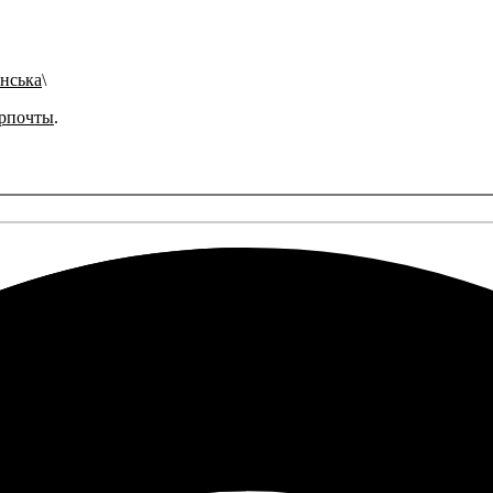
инська
рпочты
.