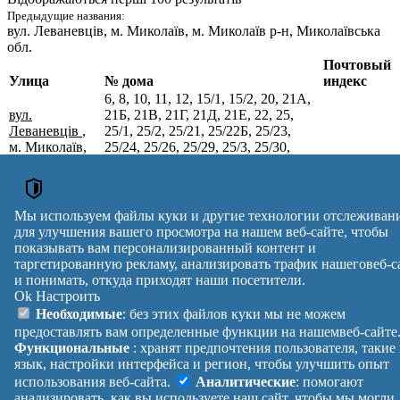
Предыдущие названия:
вул. Леваневців
, м. Миколаїв, м. Миколаїв р-н, Миколаївська
обл.
Почтовый
Улица
№ дома
индекс
6, 8, 10, 11, 12, 15/1, 15/2, 20, 21А,
вул.
21Б, 21В, 21Г, 21Д, 21Е, 22, 25,
Леваневців
,
25/1, 25/2, 25/21, 25/22Б, 25/23,
м. Миколаїв,
25/24, 25/26, 25/29, 25/3, 25/30,
Миколаївський
25/4, 25/5, 25/6, 25/7, 25/7А, 25/7Б,
54038
р-н,
25/8, 25/9, 30/3, 30/7, 37/1, 37/2,
Миколаївська
45/2, 47/1, 49, 49В, 51/1, 53, 55, 73,
обл.
75, 76, 77, 98, 98/3, 99, 99/2, 99/4,
Мы используем файлы куки и другие технологии отслеживан
99А, 100, 101, 101/1, 101/3, 102
для улучшения вашего просмотра на нашем веб-сайте, чтобы
Почтовые индексы Украины. Обновлено : 07-08-2026.
показывать вам персонализированный контент и
Вулиця
№ будинків
Індекс
таргетированную рекламу, анализировать трафик нашеговеб-с
и понимать, откуда приходят наши посетители.
reklama
Ok
Настроить
Правила
Политика
Обратная
Необходимые
: без этих файлов куки мы не можем
Помощь
конфиденциальности
связь
предоставлять вам определенные функции на нашемвеб-сайте
Платные
Манифест
Украина
Функциональные
: хранят предпочтения пользователя, такие
услуги
О проекте
Вход
|
язык, настройки интерфейса и регион, чтобы улучшить опыт
Выход
использования веб-сайта.
Аналитические
: помогают
анализировать, как вы используете наш сайт, чтобы мы могли