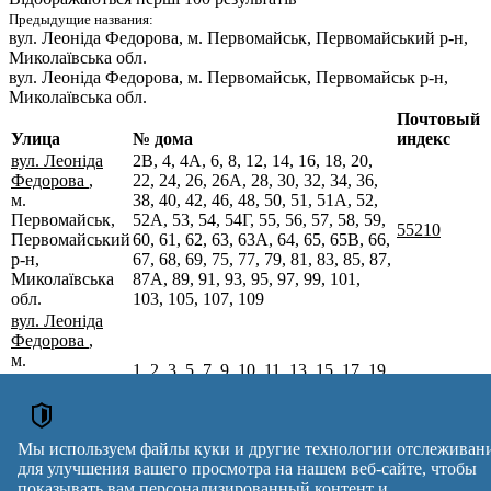
Предыдущие названия:
вул. Леоніда Федорова
, м. Первомайськ, Первомайський р-н,
Миколаївська обл.
вул. Леоніда Федорова
, м. Первомайськ, Первомайськ р-н,
Миколаївська обл.
Почтовый
Улица
№ дома
индекс
вул. Леоніда
2В, 4, 4А, 6, 8, 12, 14, 16, 18, 20,
Федорова
,
22, 24, 26, 26А, 28, 30, 32, 34, 36,
м.
38, 40, 42, 46, 48, 50, 51, 51А, 52,
Первомайськ,
52А, 53, 54, 54Г, 55, 56, 57, 58, 59,
55210
Первомайський
60, 61, 62, 63, 63А, 64, 65, 65В, 66,
р-н,
67, 68, 69, 75, 77, 79, 81, 83, 85, 87,
Миколаївська
87А, 89, 91, 93, 95, 97, 99, 101,
обл.
103, 105, 107, 109
вул. Леоніда
Федорова
,
м.
1, 2, 3, 5, 7, 9, 10, 11, 13, 15, 17, 19,
Первомайськ,
21, 23, 25А, 27, 29, 31, 31Б, 33, 35,
55213
Первомайський
37, 39, 41, 43, 44, 45, 47, 49
р-н,
Миколаївська
Мы используем файлы куки и другие технологии отслеживан
обл.
для улучшения вашего просмотра на нашем веб-сайте, чтобы
Почтовые индексы Украины. Обновлено : 07-08-2026.
показывать вам персонализированный контент и