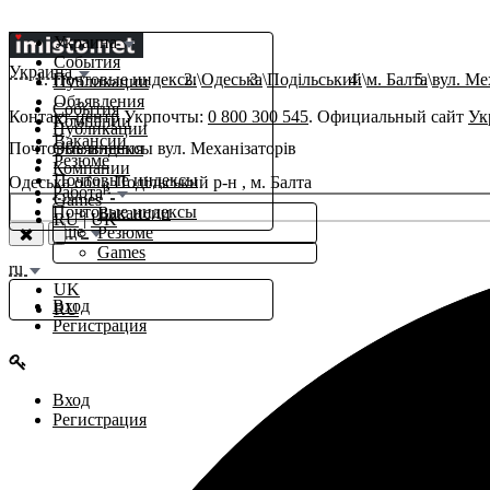
Украина
События
Украина
Почтовые индексы
Одеська
Подільський
м. Балта
вул. Ме
Публикации
Объявления
События
Контакт-центр Укрпочты:
0 800 300 545
. Официальный сайт
Ук
Компании
Публикации
Вакансии
Почтовые индексы вул. Механізаторів
Объявления
Резюме
Компании
Почтовые индексы
Одеська обл., Подільський р-н , м. Балта
β
Работа
Games
Почтовые индексы
Вакансии
RU
|
UK
Еще
Резюме
Games
ru
UK
Вход
RU
Регистрация
Вход
Регистрация