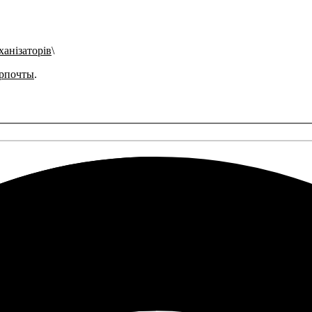
ханізаторів
рпочты
.