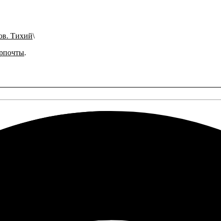
ов. Тихий
рпочты
.