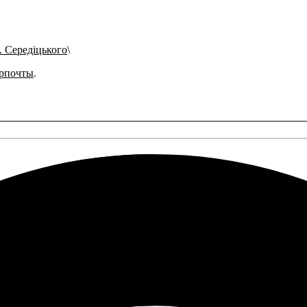
. Середіцького
рпочты
.