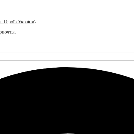
л. Героїв України
рпочты
.