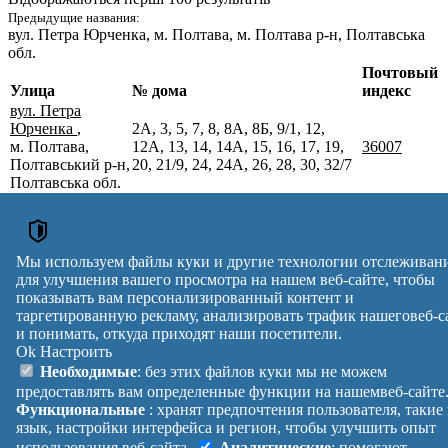
Предыдущие названия:
вул. Петра Юрченка
, м. Полтава, м. Полтава р-н, Полтавська
обл.
Почтовый
Улица
№ дома
индекс
вул. Петра
Юрченка
,
2А, 3, 5, 7, 8, 8А, 8Б, 9/1, 12,
м. Полтава,
12А, 13, 14, 14А, 15, 16, 17, 19,
36007
Полтавський р-н,
20, 21/9, 24, 24А, 26, 28, 30, 32/7
Полтавська обл.
вул. Петра
Юрченка
,
м. Полтава,
3
36327
Полтавський р-н,
Мы используем файлы куки и другие технологии отслеживан
Полтавська обл.
для улучшения вашего просмотра на нашем веб-сайте, чтобы
Почтовые индексы Украины. Обновлено : 07-08-2026.
показывать вам персонализированный контент и
Вулиця
№ будинків
Індекс
таргетированную рекламу, анализировать трафик нашеговеб-с
и понимать, откуда приходят наши посетители.
reklama
Ok
Настроить
Правила
Политика
Обратная
Необходимые
: без этих файлов куки мы не можем
Помощь
конфиденциальности
связь
предоставлять вам определенные функции на нашемвеб-сайте
Платные
Манифест
Украина
Функциональные
: хранят предпочтения пользователя, такие
услуги
О проекте
Вход
|
язык, настройки интерфейса и регион, чтобы улучшить опыт
Выход
использования веб-сайта.
Аналитические
: помогают