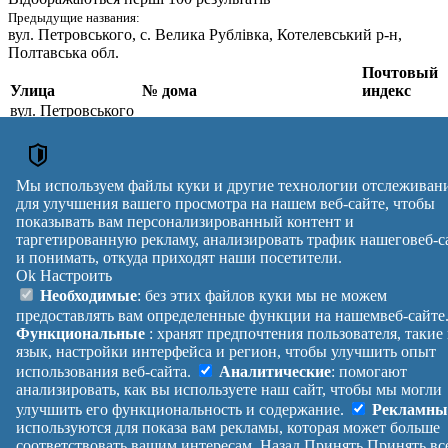
Предыдущие названия:
вул. Петровського
, с. Велика Рублівка, Котелевський р-н,
Полтавська обл.
Почтовый
Улица
№ дома
индекс
вул. Петровського
,
1, 2, 3, 4, 5, 6, 7, 8, 9, 10, 11, 12,
с. Велика
13, 14, 15, 16, 17, 18, 19, 20, 21,
38623
Рублівка,
22, 23, 24, 26, 27, 28, 29, 31, 33,
Полтавський р-н,
35
Мы используем файлы куки и другие технологии отслеживан
Полтавська обл.
для улучшения вашего просмотра на нашем веб-сайте, чтобы
Почтовые индексы Украины. Обновлено : 07-08-2026.
показывать вам персонализированный контент и
таргетированную рекламу, анализировать трафик нашеговеб-с
Вулиця
№ будинків
Індекс
и понимать, откуда приходят наши посетители.
reklama
Ok
Настроить
Правила
Политика
Обратная
Необходимые
: без этих файлов куки мы не можем
Помощь
конфиденциальности
связь
предоставлять вам определенные функции на нашемвеб-сайте
Платные
Манифест
Украина
Функциональные
: хранят предпочтения пользователя, такие
услуги
О проекте
Вход
|
язык, настройки интерфейса и регион, чтобы улучшить опыт
Выход
использования веб-сайта.
Аналитические
: помогают
анализировать, как вы используете наш сайт, чтобы мы могли
улучшить его функциональность и содержание.
Рекламны
используются для показа вам рекламы, которая может больше
соответствовать вашим интересам.
Назад
Принять
Принять вс