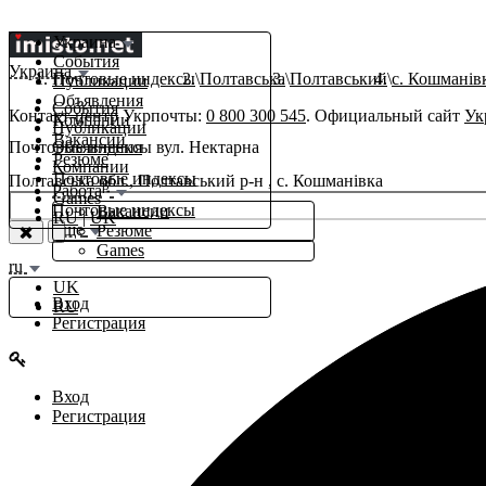
Украина
События
Украина
Почтовые индексы
Полтавська
Полтавський
с. Кошманів
Публикации
Объявления
События
Контакт-центр Укрпочты:
0 800 300 545
. Официальный сайт
Ук
Компании
Публикации
Вакансии
Почтовые индексы вул. Нектарна
Объявления
Резюме
Компании
Почтовые индексы
Полтавська обл., Полтавський р-н , с. Кошманівка
β
Работа
Games
Почтовые индексы
Вакансии
RU
|
UK
Еще
Резюме
Games
ru
UK
Вход
RU
Регистрация
Вход
Регистрация