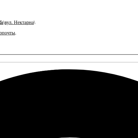
ка
вул. Нектарна
рпочты
.