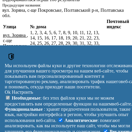
Предыдущие названия:
вул. Зоряна
, с-ще Покровське, Полтавський р-н, Полтавська
обл.
Почтовый
Улица
№ дома
индекс
1, 2, 3, 4, 5, 6, 7, 8, 9, 10, 11, 12, 13,
вул. Зоряна
,
14, 15, 16, 17, 18, 19, 20, 21, 22, 23,
с-ще
24, 25, 26, 27, 28, 29, 30, 31, 32, 33,
Покровське,
34, 35, 36, 37, 38, 39, 40, 41, 42, 43,
Полтавський
38413
44, 45, 46, 47, 48, 49, 50, 51, 52, 53,
р-н,
54, 55, 56, 57, 58, 59, 60, 61, 62, 63,
Полтавська
64, 65, 66, 67, 68, 69, 70, 71, 72, 73,
Мы используем файлы куки и другие технологии отслеживан
обл.
74, 75, 76, 77, 78, 79, 80, 81, 82, 83
для улучшения вашего просмотра на нашем веб-сайте, чтобы
Почтовые индексы Украины. Обновлено : 27-07-2026.
показывать вам персонализированный контент и
Вулиця
№ будинків
Індекс
таргетированную рекламу, анализировать трафик нашеговеб-с
и понимать, откуда приходят наши посетители.
reklama
Ok
Настроить
Правила
Политика
Обратная
Необходимые
: без этих файлов куки мы не можем
Помощь
конфиденциальности
связь
предоставлять вам определенные функции на нашемвеб-сайте
Платные
Манифест
Украина
Функциональные
: хранят предпочтения пользователя, такие
услуги
О проекте
Вход
|
язык, настройки интерфейса и регион, чтобы улучшить опыт
Выход
использования веб-сайта.
Аналитические
: помогают
анализировать, как вы используете наш сайт, чтобы мы могли
улучшить его функциональность и содержание.
Рекламны