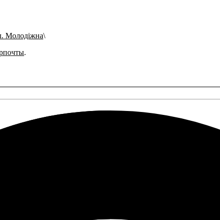
л. Молодіжна
рпочты
.