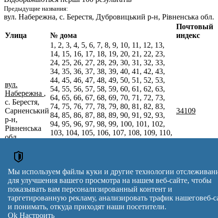
Предыдущие названия:
вул. Набережна
, с. Берестя, Дубровицький р-н, Рівненська обл.
Почтовый
Улица
№ дома
индекс
1, 2, 3, 4, 5, 6, 7, 8, 9, 10, 11, 12, 13,
14, 15, 16, 17, 18, 19, 20, 21, 22, 23,
24, 25, 26, 27, 28, 29, 30, 31, 32, 33,
34, 35, 36, 37, 38, 39, 40, 41, 42, 43,
44, 45, 46, 47, 48, 49, 50, 51, 52, 53,
вул.
54, 55, 56, 57, 58, 59, 60, 61, 62, 63,
Набережна
,
64, 65, 66, 67, 68, 69, 70, 71, 72, 73,
с. Берестя,
74, 75, 76, 77, 78, 79, 80, 81, 82, 83,
Сарненський
34109
84, 85, 86, 87, 88, 89, 90, 91, 92, 93,
р-н,
94, 95, 96, 97, 98, 99, 100, 101, 102,
Рівненська
103, 104, 105, 106, 107, 108, 109, 110,
обл.
111, 112, 113, 114, 115, 116, 117, 118,
119, 120, 121, 122, 123, 124, 125, 126,
127, 128, 129, 130, 131, 132, 133, 134,
135, 136, 137, 138, 139, 140, 141, 142,
Мы используем файлы куки и другие технологии отслеживан
143, 144, 145, 146, 147, 148, 149
для улучшения вашего просмотра на нашем веб-сайте, чтобы
Почтовые индексы Украины. Обновлено : 07-08-2026.
показывать вам персонализированный контент и
Вулиця
№ будинків
Індекс
таргетированную рекламу, анализировать трафик нашеговеб-с
reklama
и понимать, откуда приходят наши посетители.
Ok
Настроить