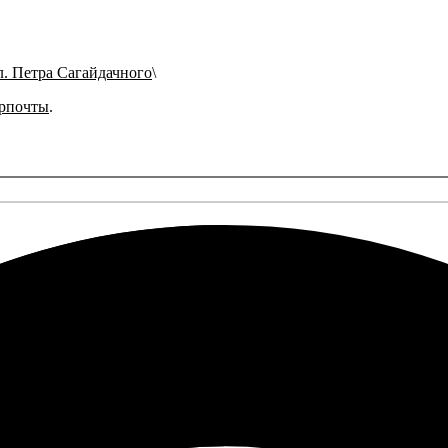
л. Петра Сагайдачного
рпочты
.