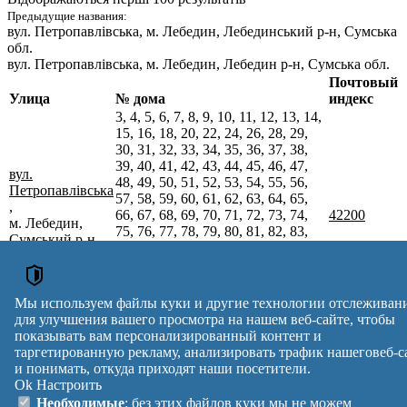
Предыдущие названия:
вул. Петропавлівська
, м. Лебедин, Лебединський р-н, Сумська
обл.
вул. Петропавлівська
, м. Лебедин, Лебедин р-н, Сумська обл.
Почтовый
Улица
№ дома
индекс
3, 4, 5, 6, 7, 8, 9, 10, 11, 12, 13, 14,
15, 16, 18, 20, 22, 24, 26, 28, 29,
30, 31, 32, 33, 34, 35, 36, 37, 38,
39, 40, 41, 42, 43, 44, 45, 46, 47,
вул.
48, 49, 50, 51, 52, 53, 54, 55, 56,
Петропавлівська
57, 58, 59, 60, 61, 62, 63, 64, 65,
,
66, 67, 68, 69, 70, 71, 72, 73, 74,
42200
м. Лебедин,
75, 76, 77, 78, 79, 80, 81, 82, 83,
Сумський р-н,
84, 85, 86, 87, 88, 89, 90, 91, 92,
Сумська обл.
93, 94, 95, 96, 97, 98, 99, 100, 101,
102, 103, 104, 105, 106, 107, 108,
109, 110, 111, 112, 113, 114, 116,
Мы используем файлы куки и другие технологии отслеживан
118, 120
для улучшения вашего просмотра на нашем веб-сайте, чтобы
Почтовые индексы Украины. Обновлено : 07-08-2026.
показывать вам персонализированный контент и
Вулиця
№ будинків
Індекс
таргетированную рекламу, анализировать трафик нашеговеб-с
reklama
и понимать, откуда приходят наши посетители.
Ok
Настроить
Правила
Политика
Обратная
Необходимые
: без этих файлов куки мы не можем