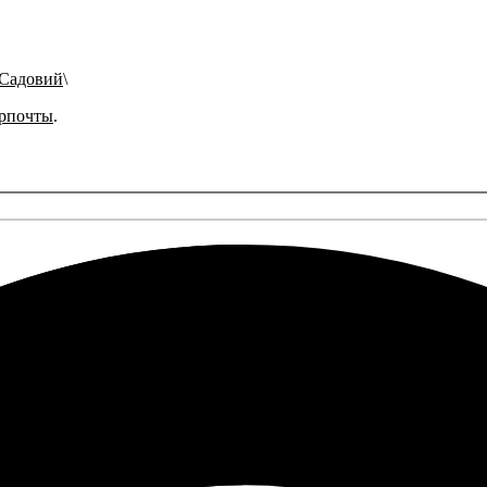
 Садовий
рпочты
.