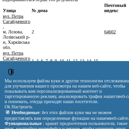
Почтовый
Улица
№ дома
индекс
вул. Петра
Сагайдачного
,
м. Лозова,
2
64602
Лозівський р-
н, Харківська
обл.
вул. Петра
Сагайдачного
1, 3, 6, 7, 8, 9, 10, 11, 12, 13, 14, 15,
,
16, 17, 18, 19, 20, 21, 22, 23, 24, 25,
м. Лозова,
64602
26, 27, 28, 29, 30, 31, 32, 33, 34, 35,
Лозівський р-
36, 37, 39, 41, 43
н, Харківська
Мы используем файлы куки и другие технологии отслеживан
обл.
для улучшения вашего просмотра на нашем веб-сайте, чтобы
Почтовые индексы Украины. Обновлено : 07-08-2026.
показывать вам персонализированный контент и
Вулиця
№ будинків
Індекс
таргетированную рекламу, анализировать трафик нашеговеб-с
reklama
и понимать, откуда приходят наши посетители.
Ok
Настроить
Правила
Политика
Обратная
Необходимые
: без этих файлов куки мы не можем
Помощь
конфиденциальности
связь
предоставлять вам определенные функции на нашемвеб-сайте
Платные
Манифест
Украина
Функциональные
: хранят предпочтения пользователя, такие
услуги
О проекте
Вход
|
язык, настройки интерфейса и регион, чтобы улучшить опыт